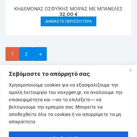
ΚΗΔΕΜΟΝΑΣ ΟΣΦΥΪΚΗΣ ΜΟΙΡΑΣ MΕ ΜΠΑΝΕΛΕΣ
32,00
€
ΔΙΑΒΆΣΤΕ ΠΕΡΙΣΣΌΤΕΡΑ
1
2
→
Σεβόμαστε το απόρρητό σας
Χρησιμοποιούμε cookies για να εξασφαλίζουμε την
Πολιτική Απορρήτου
ομαλή λειτουργία του vioxygen.gr, να αναλύουμε την
επισκεψιμότητα και —αν το επιλέξετε— να
Πολιτική Cookies
βελτιώνουμε την εμπειρία σας. Μπορείτε να
αποδεχθείτε όλα τα cookies ή να απορρίψετε τα μη
Όροι Χρήσης
απαραίτητα.