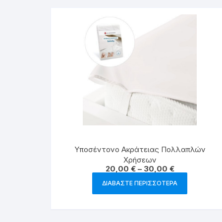
Υποσέντονo Ακράτειας Πολλαπλών
Χρήσεων
Price
20,00
€
–
30,00
€
range:
20,00 €
ΔΙΑΒΆΣΤΕ ΠΕΡΙΣΣΌΤΕΡΑ
through
30,00 €